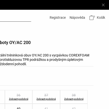
Košík
Registrace
Nápověda
 boty OY/AC 200
rzální tréninková obuv OY/AC 200 s vycpávkou COREXFOAM
 protiskluzovou TPR podrážkou a prodyšným úpletovým
ždodenní pohodlí.
v produktu
ostí produktu
36
37
38
Zobrazit podobné
Zobrazit podobné
Zobrazit podobné
40
41
42