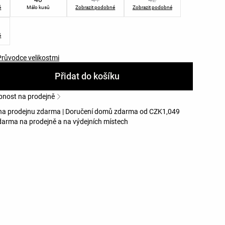
é
Málo kusů
Zobrazit podobné
Zobrazit podobné
é
Průvodce velikostmi
Přidat do košíku
pnost na prodejně
na prodejnu zdarma | Doručení domů zdarma od CZK1,049
darma na prodejně a na výdejních místech