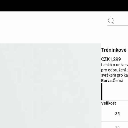
Tréninkové
CZK1,299
Lehká a unive
pro odpružení,
svrškem pro ka
Seznam bare
Barva:
Černá
Seznam velik
Velikost
35
39