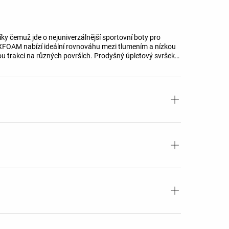
íky čemuž jde o nejuniverzálnější sportovní boty pro
XFOAM nabízí ideální rovnováhu mezi tlumením a nízkou
u trakci na různých površích. Prodyšný úpletový svršek
ení.