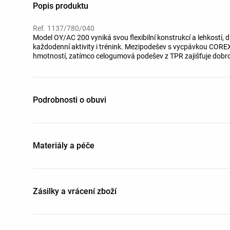
Popis produktu
Ref. 1137/780/040
Model OY/AC 200 vyniká svou flexibilní konstrukcí a lehkostí, d
každodenní aktivity i trénink. Mezipodešev s vycpávkou CORE
hmotností, zatímco celogumová podešev z TPR zajišťuje dobro
se přizpůsobí chodidlu a zvyšuje komfort při každodenním noš
Podrobnosti o obuvi
Materiály a péče
Zásilky a vrácení zboží