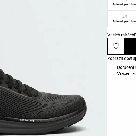
Zobrazit podobn
43
Zobrazit podobn
Vašich mírách
Zobrazit dostu
Doručení 
Vrácení z