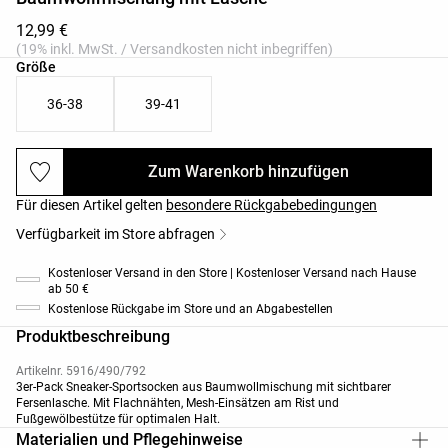
12,99 €
(19% inkl. MwSt. / Versandkosten nicht inbegriffen)
Produktgrößenliste
Größe
36-38
39-41
Zum Warenkorb hinzufügen
Für diesen Artikel gelten
besondere Rückgabebedingungen
Verfügbarkeit im Store abfragen
Kostenloser Versand in den Store | Kostenloser Versand nach Hause
ab 50 €
Kostenlose Rückgabe im Store und an Abgabestellen
Produktbeschreibung
Artikelnr. 5916/490/792
3er-Pack Sneaker-Sportsocken aus Baumwollmischung mit sichtbarer
Fersenlasche. Mit Flachnähten, Mesh-Einsätzen am Rist und
Fußgewölbestütze für optimalen Halt.
Materialien und Pflegehinweise