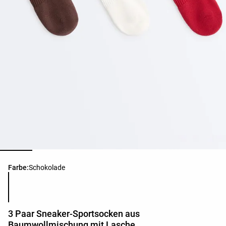
Produktfarbliste
Farbe:
Schokolade
3 Paar Sneaker-Sportsocken aus
Baumwollmischung mit Lasche