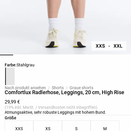
Produktfarbliste
Farbe:
Stahlgrau
Nach produkt ansehen
Shorts
Graue shorts
Comfortlux Radlerhose, Leggings, 20 cm, High Rise
29,99 €
(19% inkl. MwSt. / Versandkosten nicht inbegriffen)
Atmungsaktive, sehr robuste Leggings mit hohem Bund.
Produktgrößenliste
Größe
XXS
XS
S
M