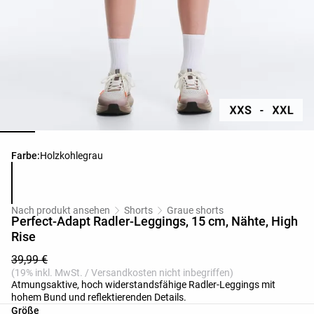
Produktfarbliste
Farbe:
Holzkohlegrau
Nach produkt ansehen
Shorts
Graue shorts
Perfect-Adapt Radler-Leggings, 15 cm, Nähte, High
Rise
39,99 €
(19% inkl. MwSt. / Versandkosten nicht inbegriffen)
Atmungsaktive, hoch widerstandsfähige Radler-Leggings mit
hohem Bund und reflektierenden Details.
Produktgrößenliste
Größe