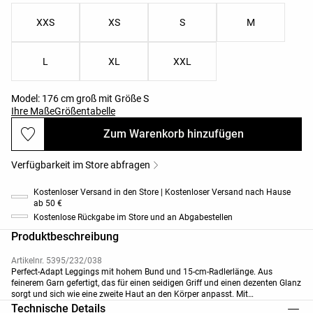
XXS
XS
S
M
L
XL
XXL
Model: 176 cm groß mit Größe S
Ihre Maße
Größentabelle
Zum Warenkorb hinzufügen
Verfügbarkeit im Store abfragen
Kostenloser Versand in den Store | Kostenloser Versand nach Hause
ab 50 €
Kostenlose Rückgabe im Store und an Abgabestellen
Produktbeschreibung
Artikelnr. 5395/232/038
Perfect-Adapt Leggings mit hohem Bund und 15-cm-Radlerlänge. Aus
feinerem Garn gefertigt, das für einen seidigen Griff und einen dezenten Glanz
sorgt und sich wie eine zweite Haut an den Körper anpasst. Mit
kontrastfarbenen Nähten und reflektierenden Details. Atmungsaktives,
Technische Details