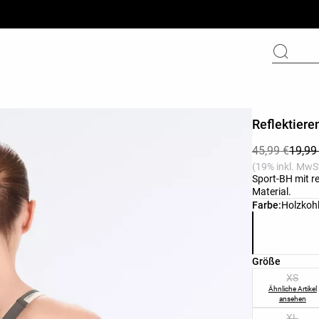
Reflektiere
45,99 €
19,99
(19% inkl. MwSt
Sport-BH mit re
Material.
Produktfarbli
Farbe:
Holzkoh
Produktgröße
Größe
XS
Ähnliche Artikel
ansehen
XL