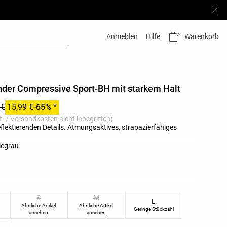
Warenkorb
Anmelden
Hilfe
nder Compressive Sport-BH mit starkem Halt
 €
15,99 €
-65% *
. / Versandkosten nicht inbegriffen)
flektierenden Details. Atmungsaktives, strapazierfähiges
ste
legrau
nliste
S
M
L
Ähnliche Artikel
Ähnliche Artikel
Geringe Stückzahl
ansehen
ansehen