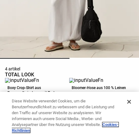
4 artikel
TOTAL LOOK
Boxy Crop-Shirt aus
Bloomer-Hose aus 100 % Leinen
Baumwollmischung mit Text
19,99 €
59,99 €
Diese Website verwendet Cookies, um die
Zum Warenkorb hinzufügen
Zum Warenkorb hinzufügen
Benutzerfreundlichkeit zu verbessern und die Leistung und
den Traffic auf unserer Website zu analysieren. Wir
informieren auch unsere Social Media-, Werbe- und
Shoppertasche mit Seitentaschen
Badesandalen mit Plateausohle
Analysepartner über Ihre Nutzung unserer Website.
Cookies-
Richtlinien
45,99 €
25,99 €