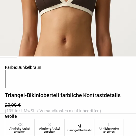
Produktfarbliste
Farbe:
Dunkelbraun
Triangel-Bikinioberteil farbliche Kontrastdetails
29,99 €
(19% inkl. MwSt. / Versandkosten nicht inbegriffen)
Produktgrößenliste
Größe
XS
S
L
M
Ähnliche Artikel
Ähnliche Artikel
Ähnliche Artikel
Geringe Stückzahl
ansehen
ansehen
ansehen