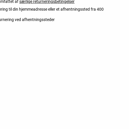
omfattet af
særlige returneringsbetingelser
ering til din hjemmeadresse eller et afhentningssted fra 400
turnering ved afhentningssteder