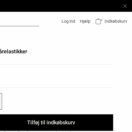
Indkøbskurv
Log ind
Hjælp
årelastikker
oduktfarver
oduktstørrelser
Tilføj til indkøbskurv