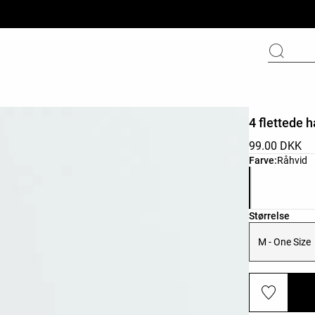
4 flettede h
99.00 DKK
Liste over pr
Farve:
Råhvid
Liste over pr
Størrelse
M - One Size