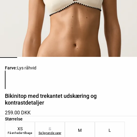
Liste over produktfarver
Farve:
Lys råhvid
Bikinitop med trekantet udskæring og
kontrastdetaljer
259.00 DKK
Liste over produktstørrelser
Størrelse
XS
S
M
L
Få enheder tilbage
Se lignende varer