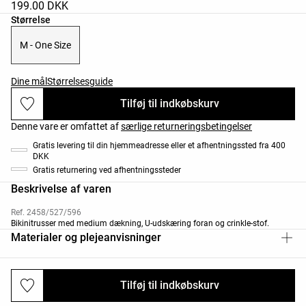
199.00 DKK
Liste over produktstørrelser
Størrelse
M - One Size
Dine mål
Størrelsesguide
Tilføj til indkøbskurv
Denne vare er omfattet af
særlige returneringsbetingelser
Gratis levering til din hjemmeadresse eller et afhentningssted fra 400
DKK
Gratis returnering ved afhentningssteder
Beskrivelse af varen
Ref. 2458/527/596
Bikinitrusser med medium dækning, U-udskæring foran og crinkle-stof.
Materialer og plejeanvisninger
Tilføj til indkøbskurv
Levering og returnering