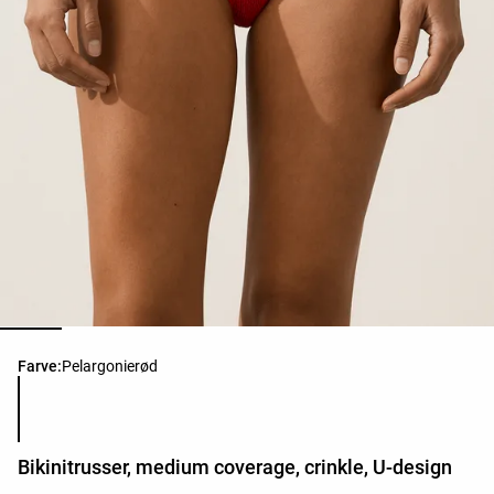
Liste over produktfarver
Farve:
Pelargonierød
Bikinitrusser, medium coverage, crinkle, U-design