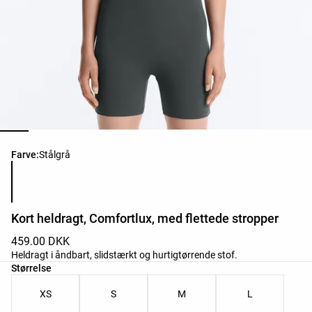
Liste over produktfarver
Farve:
Stålgrå
Kort heldragt, Comfortlux, med flettede stropper
459.00 DKK
Heldragt i åndbart, slidstærkt og hurtigtørrende stof.
Liste over produktstørrelser
Størrelse
XS
S
M
L