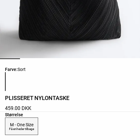
Liste over produktfarver
Farve:
Sort
PLISSERET NYLONTASKE
459.00 DKK
Liste over produktstørrelser
Størrelse
M - One Size
Få enheder tilbage