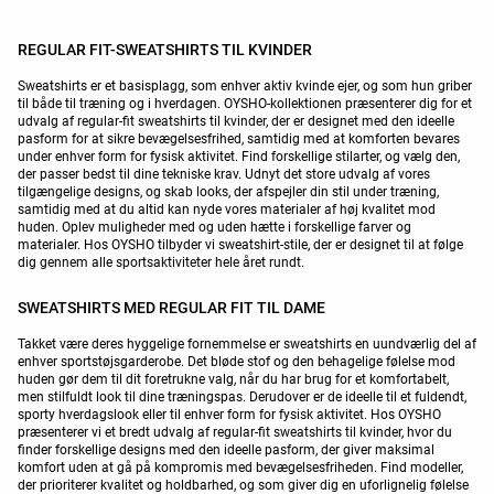
REGULAR FIT-SWEATSHIRTS TIL KVINDER
Sweatshirts er et basisplagg, som enhver aktiv kvinde ejer, og som hun griber
til både til træning og i hverdagen. OYSHO-kollektionen præsenterer dig for et
udvalg af regular-fit sweatshirts til kvinder, der er designet med den ideelle
pasform for at sikre bevægelsesfrihed, samtidig med at komforten bevares
under enhver form for fysisk aktivitet. Find forskellige stilarter, og vælg den,
der passer bedst til dine tekniske krav. Udnyt det store udvalg af vores
tilgængelige designs, og skab looks, der afspejler din stil under træning,
samtidig med at du altid kan nyde vores materialer af høj kvalitet mod
huden. Oplev muligheder med og uden hætte i forskellige farver og
materialer. Hos OYSHO tilbyder vi sweatshirt-stile, der er designet til at følge
dig gennem alle sportsaktiviteter hele året rundt.
SWEATSHIRTS MED REGULAR FIT TIL DAME
Takket være deres hyggelige fornemmelse er sweatshirts en uundværlig del af
enhver sportstøjsgarderobe. Det bløde stof og den behagelige følelse mod
huden gør dem til dit foretrukne valg, når du har brug for et komfortabelt,
men stilfuldt look til dine træningspas. Derudover er de ideelle til et fuldendt,
sporty hverdagslook eller til enhver form for fysisk aktivitet. Hos OYSHO
præsenterer vi et bredt udvalg af regular-fit sweatshirts til kvinder, hvor du
finder forskellige designs med den ideelle pasform, der giver maksimal
komfort uden at gå på kompromis med bevægelsesfriheden. Find modeller,
der prioriterer kvalitet og holdbarhed, og som giver dig en uforlignelig følelse