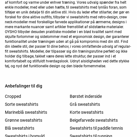
af komfort og varme under enhver træning. Vores udvalg spænder fra helt
enkle modeller, med eller uden hætte, til sweatshirts med lynlås foran, som
tilføjer en unik detalje til din aktive stil. Hvis du leder efter stilarter, der gør en
forskel for dine aktive outfits, tilbyder vi sweatshirts med retro-design, crew
neck-modeller med forskellige farvede applikationer på ærmerne, designs i
mere markante nuancer samt artikler fremstillet af slidstærke materialer.
OYSHO tilbyder desuden praktiske modeller i en blød kvalitet samt med
skjulte forlommer og sidelommer med et ergonomisk design, der garanterer
funktionalitet under træningen uden at gå på kompromis med din stil. Find
din ideelle stil, der passer til dine behov, i vores omfattende udvalg af regular-
fit sweatshirts. Modeller, der tilpasser sig din træningsrutine perfekt og ikke
holder dig tilbage, takket være deres lette struktur, der passer ind i et
komfortabelt og stilfuldt hverdagslook. Udnyt alsidigheden ved dette stykke
tøj, og nyd det funktionelle design og den bløde fornemmelse.
Anbefalinger til dig
Cropped
Børstet inderside
Sorte sweatshirts
Grå sweatshirts
Marineblå sweatshirts
Korte sweatshirts
Grønne sweatshirts
Beigefarvede sweatshirts
Blå sweatshirts
Sweatshirts til paddle tennis
Sweatshirts i bomuld
Sweatshirts til running