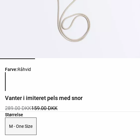
Liste over produktfarver
Farve:
Råhvid
Vanter i imiteret pels med snor
289.00 DKK
159.00 DKK
Liste over produktstørrelser
Størrelse
M - One Size