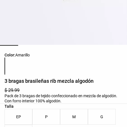
Lista de colores del producto
Color:
Amarillo
3 bragas brasileñas rib mezcla algodón
$ 29.99
Pack de 3 bragas de tejido confeccionado en mezcla de algodón.
Con forro interior 100% algodón.
Lista de tallas del producto
Talla
EP
P
M
G