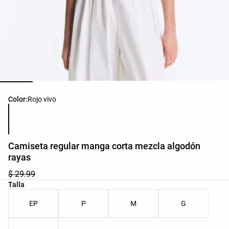
Lista de colores del producto
Color:
Rojo vivo
Camiseta regular manga corta mezcla algodón
rayas
$ 29.99
Lista de tallas del producto
Talla
EP
P
M
G