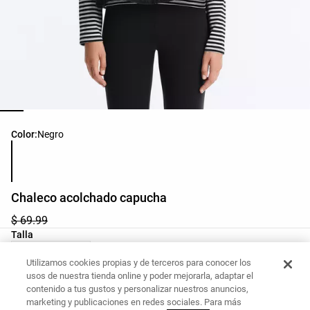
Lista de colores del producto
Color:
Negro
Chaleco acolchado capucha
$ 69.99
Lista de tallas del producto
Talla
M - Talla Única
Utilizamos cookies propias y de terceros para conocer los
usos de nuestra tienda online y poder mejorarla, adaptar el
contenido a tus gustos y personalizar nuestros anuncios,
Tus medidas
Guía de tallas
marketing y publicaciones en redes sociales. Para más