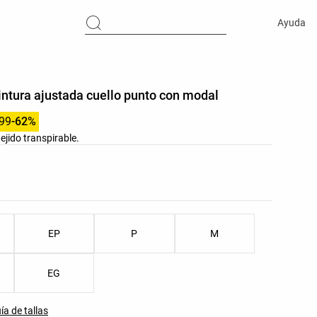
Ayuda
ntura ajustada cuello punto con modal
.99
-62%
jido transpirable.
res del producto
as del producto
EP
P
M
EG
ía de tallas