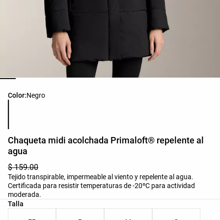
Lista de colores del producto
Color:
Negro
Chaqueta midi acolchada Primaloft® repelente al
agua
$ 159.00
Tejido transpirable, impermeable al viento y repelente al agua.
Certificada para resistir temperaturas de -20ºC para actividad
moderada.
Lista de tallas del producto
Talla