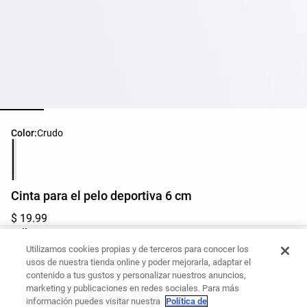
Lista de colores del producto
Color:
Crudo
Cinta para el pelo deportiva 6 cm
$ 19.99
Lista de tallas del producto
Talla
Utilizamos cookies propias y de terceros para conocer los
M - Talla Única
usos de nuestra tienda online y poder mejorarla, adaptar el
contenido a tus gustos y personalizar nuestros anuncios,
marketing y publicaciones en redes sociales. Para más
¿Quieres comprar este artículo?
información puedes visitar nuestra
Política de