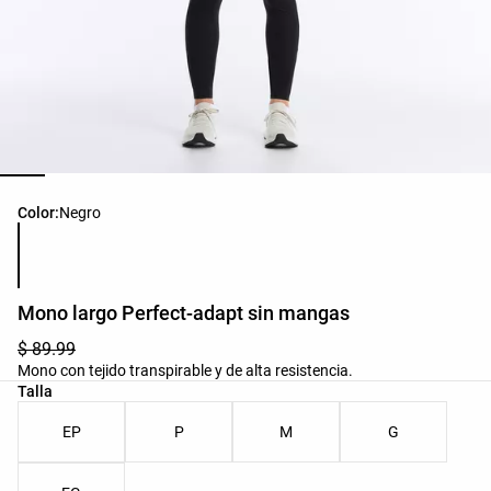
Lista de colores del producto
Color:
Negro
Mono largo Perfect-adapt sin mangas
$ 89.99
Mono con tejido transpirable y de alta resistencia.
Lista de tallas del producto
Talla
EP
P
M
G