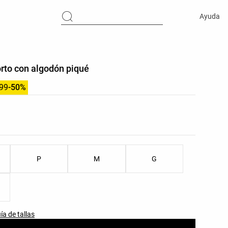
Ayuda
rto con algodón piqué
.99
-50%
res del producto
as del producto
P
M
G
ía de tallas