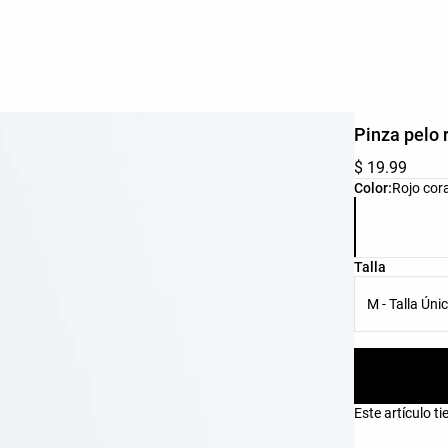
Pinza pelo 
$ 19.99
Lista de colo
Color:
Rojo cora
Lista de tall
Talla
M - Talla Úni
Este artículo t