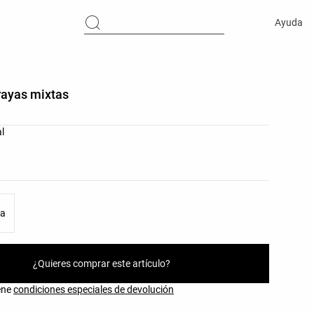
Ayuda
rayas mixtas
res del producto
l
as del producto
ca
¿Quieres comprar este artículo?
iene
condiciones especiales de devolución