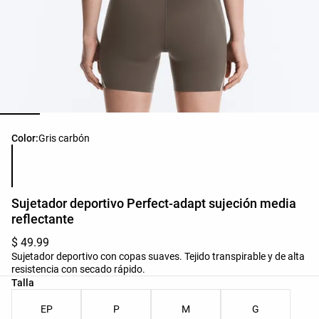
Lista de colores del producto
Color:
Gris carbón
Sujetador deportivo Perfect-adapt sujeción media
reflectante
$ 49.99
Sujetador deportivo con copas suaves. Tejido transpirable y de alta
resistencia con secado rápido.
Lista de tallas del producto
Talla
EP
P
M
G