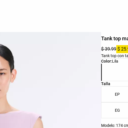
Tank top ma
$ 39.99
$ 25
Tank top con ta
Lista de colo
Color:
Lila
Lista de tall
Talla
EP
EG
Modelo: 174 cm 