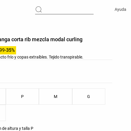
Ayuda
nga corta rib mezcla modal curling
.99
-35%
cto frío y copas extraíbles. Tejido transpirable.
res del producto
as del producto
P
M
G
de altura y talla P