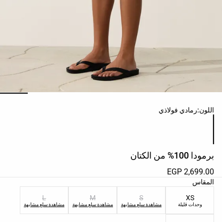
حسب
الجودة
Oysho
community
Oysho
Community
افتتاحية
ائمة ألوان المنتج
اللون:
رمادي فولاذي
مساعدة
برمودا 100% من الكتان
EGP 2,699.00
ائمة مقاسات المنتج
المقاس
L
M
S
XS
وحدات قليلة
مشاهدة سلع مشابهة
مشاهدة سلع مشابهة
مشاهدة سلع مشابهة