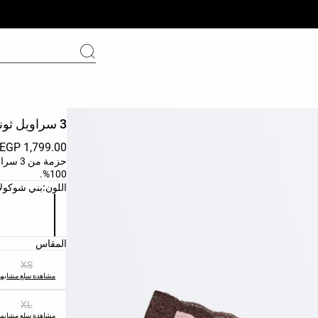
3 سراويل ثونغ من البولي أميد والدانتيل مقصوصة بالليزر
EGP 1,799.00
حزمة م
100%.
قائمة ألوان الم
اللون:
بني شوكولا
قائمة مقاسات ا
المقاس
XS
مشاهدة سلع مشابهة
XL
مشاهدة سلع مشابهة