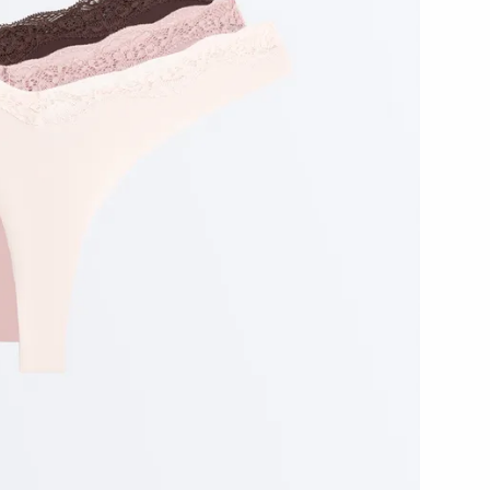
رياضية
شخصية
أطقم
الإكسسوارات
بدل
حوامل
رياضي
المشاهدة
دليل الليغينغز
Compressive
حسب
Perfect-adapt
Comfortlux
الجودة
Evermove
Light touch
كتان
مودال
القطنيات