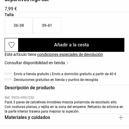
7,99 €
Lista de tallas del producto
Talla
36-38
39-41
Añadir a la cesta
Este artículo tiene
condiciones especiales de devolución
Consultar disponibilidad en tienda
Envío a tienda gratuito | Envío a domicilio gratuito a partir de 40 €
Devoluciones gratuitas en tienda y puntos de recogida
Descripción de producto
Ref. 5905/490/250
Pack 3 pares de calcetines invisibles mezcla poliamida de escotado alto.
Con costuras planas, y rejilla en la zona del empeine. Refuerzo de silicona en
la parte interior trasera para mejorar la sujeción.
Materiales y cuidados