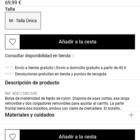
69,99 €
Lista de tallas del producto
Talla
M - Talla Única
Añadir a la cesta
Consultar disponibilidad en tienda
Envío a tienda gratuito | Envío a domicilio gratuito a partir de 40 €
Devoluciones gratuitas en tienda y puntos de recogida
Descripción de producto
Ref. 4081/380/040
Bolsa de maternidad de tejido de nylon. Dispone de asas cortas, asa larga
removible y dos colgadores removibles para ajustar al carrito. La parte
frontal tiene dos bolsillos, ambos con cierre de cremallera. El bolsillo
alargado mide 23x14 cm y dentro tiene una correa removible para sujetar las
Materiales y cuidados
llaves. El segundo bolsillo mide 21x24 cm y además tiene otro pequeño
bolsillo frontal con cierre imantado. En los laterales hay dos bolsillos con
cierre fruncido elástico para transportar de manera cómoda cualquier objeto
como los biberones o cualquier otro recipiente. Bolsillo en la parte trasera de
Añadir a la cesta
Envíos y devoluciones
cierre de cremallera de 37x25 cm. El interior dispone de múltiples