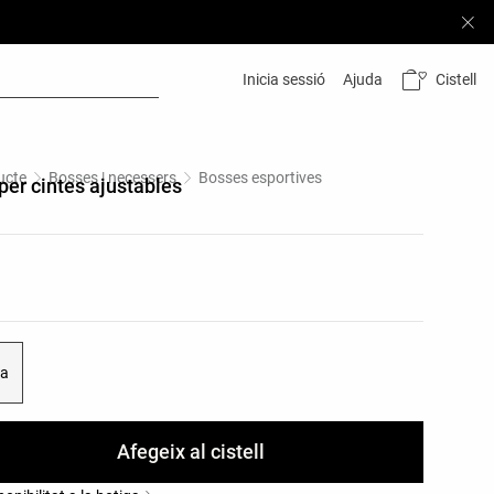
Cistell
Inicia sessió
Ajuda
ucte
Bosses | necessers
Bosses esportives
er cintes ajustables
ors del producte
es del producte
ca
Afegeix al cistell