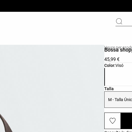
Veure per prod
Bossa shopp
45,99 €
Llista de col
Color:
Visó
Llista de tall
Talla
M - Talla Úni