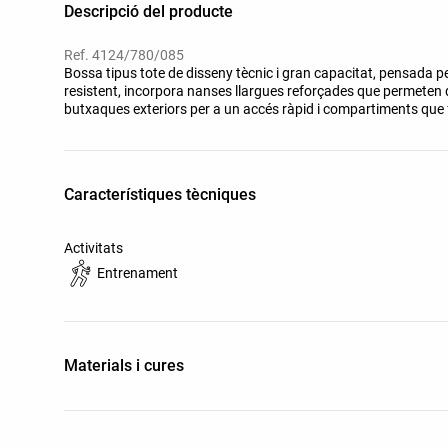
Descripció del producte
Ref. 4124/780/085
Bossa tipus tote de disseny tècnic i gran capacitat, pensada per
resistent, incorpora nanses llargues reforçades que permeten d
butxaques exteriors per a un accés ràpid i compartiments que fa
les nanses: 24 cm. Capacitat: 40 L
Característiques tècniques
Activitats
Entrenament
Materials i cures