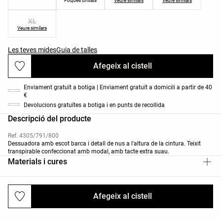
Poques unitats
Veure similars
Veure similars
XL
Veure similars
Les teves mides
Guia de talles
Afegeix al cistell
Enviament gratuït a botiga | Enviament gratuït a domicili a partir de 40
€
Devolucions gratuïtes a botiga i en punts de recollida
Descripció del producte
Ref. 4305/791/800
Dessuadora amb escot barca i detall de nus a l'altura de la cintura. Teixit
transpirable confeccionat amb modal, amb tacte extra suau.
Materials i cures
Afegeix al cistell
Enviaments i devolucions