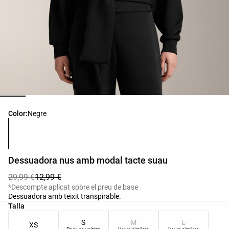
Llista de colors del producte
Color:
Negre
Dessuadora nus amb modal tacte suau
29,99 €
12,99 €
*Descompte aplicat sobre el preu de base
Dessuadora amb teixit transpirable.
Llista de talles del producte
Talla
S
M
L
XS