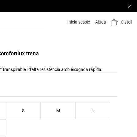
Cistell
Inicia sessió
Ajuda
omfortlux trena
 transpirable i d'alta resistència amb eixugada ràpida.
ors del producte
es del producte
S
M
L