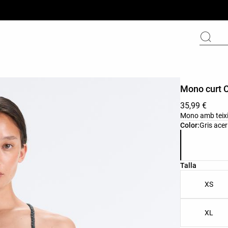
Mono curt C
35,99 €
Mono amb teixit
Llista de col
Color:
Gris acer
Llista de tall
Talla
XS
XL