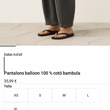
Llista de colors del producte
Color:
Asfalt
Pantalons balloon 100 % cotó bambula
35,99 €
Llista de talles del producte
Talla
XS
S
M
L
XL