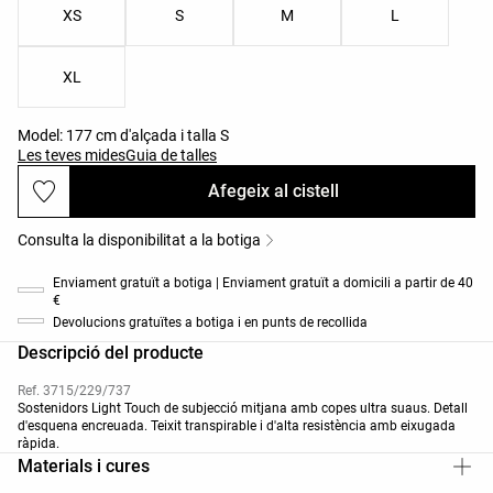
XS
S
M
L
XL
Model: 177 cm d'alçada i talla S
Les teves mides
Guia de talles
Afegeix al cistell
Consulta la disponibilitat a la botiga
Enviament gratuït a botiga | Enviament gratuït a domicili a partir de 40
€
Devolucions gratuïtes a botiga i en punts de recollida
Descripció del producte
Ref. 3715/229/737
Sostenidors Light Touch de subjecció mitjana amb copes ultra suaus. Detall
d'esquena encreuada. Teixit transpirable i d'alta resistència amb eixugada
ràpida.
Materials i cures