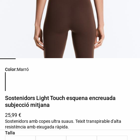
Llista de colors del producte
Color:
Marró
Sostenidors Light Touch esquena encreuada
subjecció mitjana
25,99 €
Sostenidors amb copes ultra suaus. Teixit transpirable d'alta
resistència amb eixugada ràpida.
Llista de talles del producte
Talla