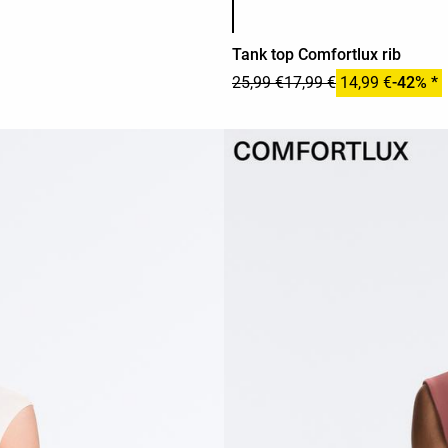
Tank top Comfortlux rib
25,99 €
17,99 €
14,99 €
-42% *