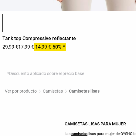
Lista de colores del producto
Tank top Compressive reflectante
29,99 €
17,99 €
14,99 €
-50% *
*Descuento aplicado sobre el precio base
Ver por producto
Camisetas
Camisetas lisas
CAMISETAS LISAS PARA MUJER
Las
camisetas
lisas para mujer de OYSHO te 