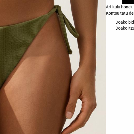
Artikulu honek
Kontsultatu de
Doako bid
Doako itz