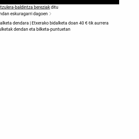
itzulera-baldintza bereziak
ditu
ndan eskuragarri dagoen
alketa dendara | Etxerako bidalketa doan 40 €-tik aurrera
ulketak dendan eta bilketa-puntuetan