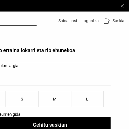
Saskia
Saioa hasi
Laguntza
o ertaina lokarri eta rib ehunekoa
 koloreen zerrenda
olore argia
tailen zerrenda
S
M
L
eurrien gida
Gehitu saskian