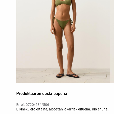
Produktuaren deskribapena
Erref. 0720/534/506
Bikini-kulero ertaina, alboetan lokarriak dituena. Rib ehuna.