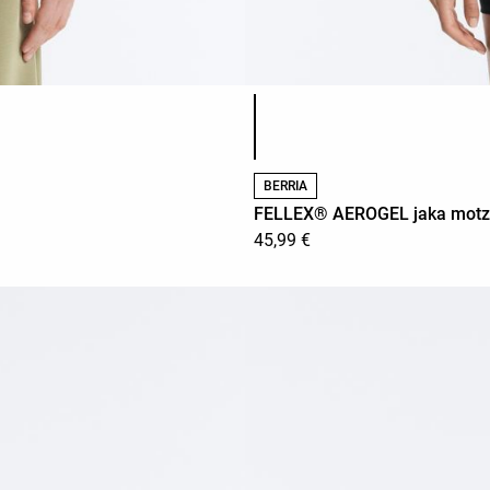
Produktuaren koloreen zerrend
BERRIA
FELLEX® AEROGEL jaka motz 
45,99 €