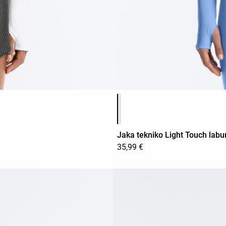
Produktuaren koloreen zerrend
Jaka tekniko Light Touch labu
35,99 €