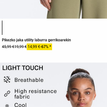
Produktuaren koloreen zerrenda
Pikezko jaka utility laburra gerrikoarekin
45,99 €
19,99 €
14,99 €
-67% *