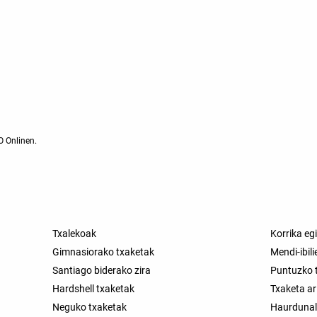
O Onlinen.
Txalekoak
Korrika eg
Gimnasiorako txaketak
Mendi-ibil
Santiago biderako zira
Puntuzko 
Hardshell txaketak
Txaketa ar
Neguko txaketak
Haurdunal