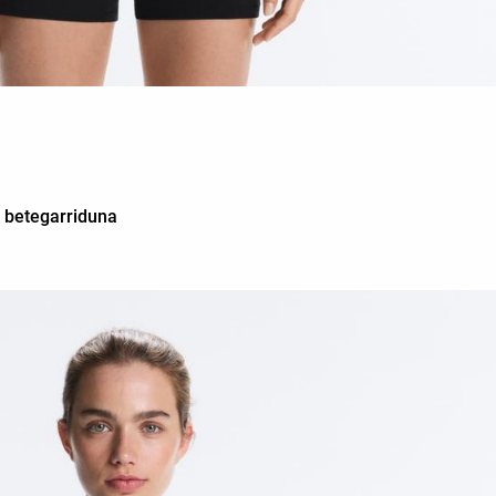
a
betegarriduna