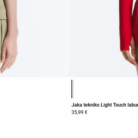
Produktuaren koloreen zerrend
Jaka tekniko Light Touch labu
35,99 €