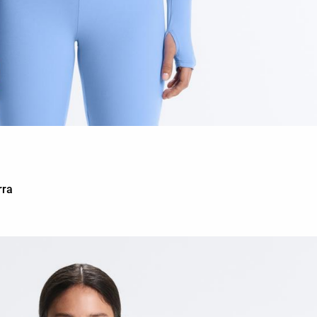
a
rra