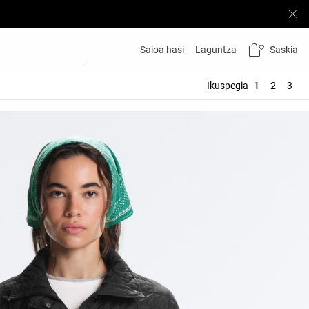
Saskia
Saioa hasi
Laguntza
Ikuspegia
1
2
3