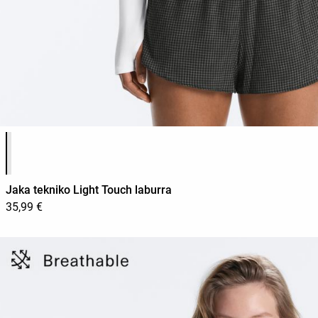
Produktuaren koloreen zerrenda
Jaka tekniko Light Touch laburra
35,99 €