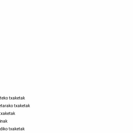
iteko txaketak
ietarako txaketak
txaketak
inak
diko txaketak