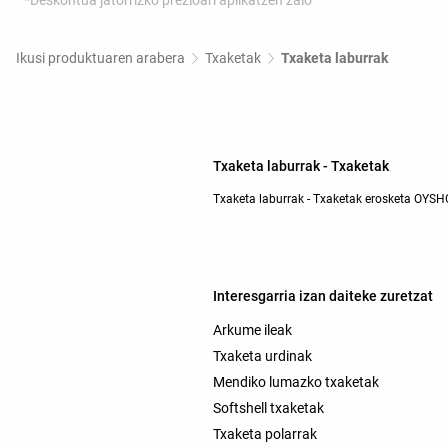
*Deskontua jatorrizko prezioari aplikatzen zaio
Ikusi produktuaren arabera
Txaketak
Txaketa laburrak
Txaketa laburrak - Txaketak
Txaketa laburrak - Txaketak erosketa OYSH
Interesgarria izan daiteke zuretzat
Arkume ileak
Txaketa urdinak
Mendiko lumazko txaketak
Softshell txaketak
Txaketa polarrak