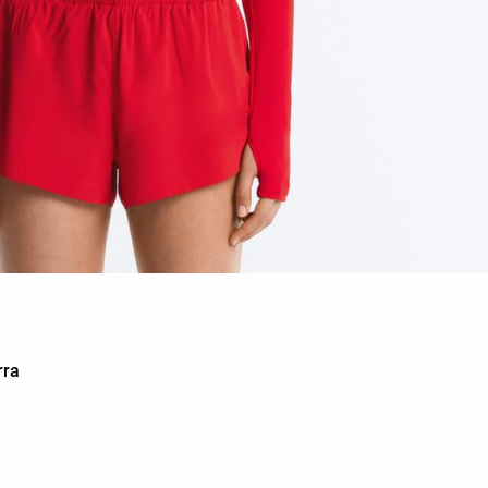
a
rra