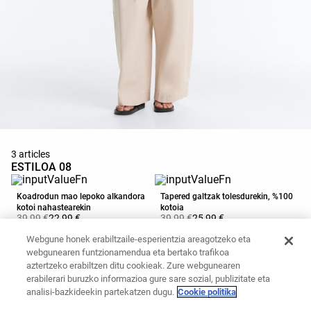
3 articles
ESTILOA 08
Koadrodun mao lepoko alkandora
Tapered galtzak tolesdurekin, %100
kotoi nahastearekin
kotoia
39,99 €
22,99 €
39,99 €
25,99 €
Gehitu saskian
Gehitu saskian
Webgune honek erabiltzaile-esperientzia areagotzeko eta
webgunearen funtzionamendua eta bertako trafikoa
aztertzeko erabiltzen ditu cookieak. Zure webgunearen
Sandalia laua, tirak
erabilerari buruzko informazioa gure sare sozial, publizitate eta
analisi-bazkideekin partekatzen dugu.
Cookie politika
25,99 €