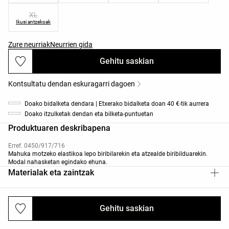
XL
Ikusi antzekoak
Zure neurriak
Neurrien gida
Gehitu saskian
Kontsultatu dendan eskuragarri dagoen
Doako bidalketa dendara | Etxerako bidalketa doan 40 €-tik aurrera
Doako itzulketak dendan eta bilketa-puntuetan
Produktuaren deskribapena
Erref. 0450/917/716
Mahuka motzeko elastikoa lepo biribilarekin eta atzealde biribilduarekin.
Modal nahasketan egindako ehuna.
Materialak eta zaintzak
Gehitu saskian
Bidalketak eta itzultzeak