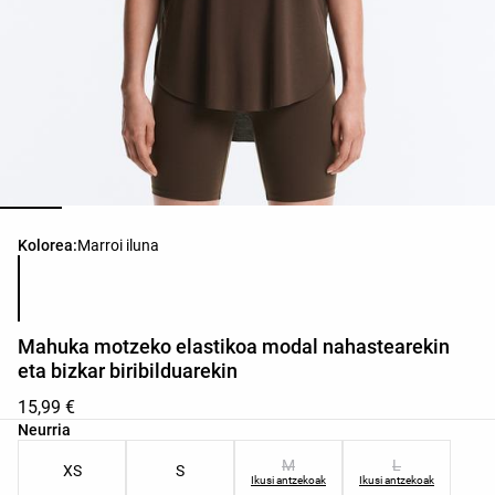
Produktuaren koloreen zerrenda
Kolorea:
Marroi iluna
Mahuka motzeko elastikoa modal nahastearekin
eta bizkar biribilduarekin
15,99 €
Produktuaren tailen zerrenda
Neurria
M
L
XS
S
Ikusi antzekoak
Ikusi antzekoak