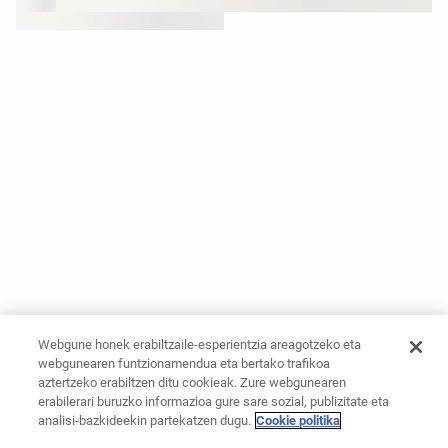
Webgune honek erabiltzaile-esperientzia areagotzeko eta
webgunearen funtzionamendua eta bertako trafikoa
aztertzeko erabiltzen ditu cookieak. Zure webgunearen
erabilerari buruzko informazioa gure sare sozial, publizitate eta
analisi-bazkideekin partekatzen dugu.
Cookie politika