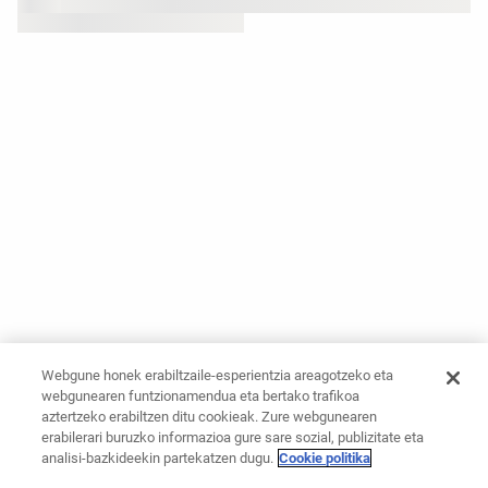
Webgune honek erabiltzaile-esperientzia areagotzeko eta
webgunearen funtzionamendua eta bertako trafikoa
aztertzeko erabiltzen ditu cookieak. Zure webgunearen
erabilerari buruzko informazioa gure sare sozial, publizitate eta
analisi-bazkideekin partekatzen dugu.
Cookie politika