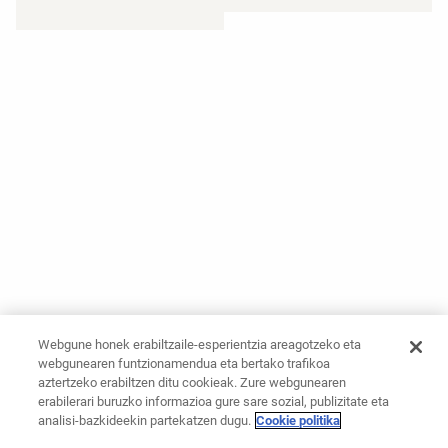
Webgune honek erabiltzaile-esperientzia areagotzeko eta
webgunearen funtzionamendua eta bertako trafikoa
aztertzeko erabiltzen ditu cookieak. Zure webgunearen
erabilerari buruzko informazioa gure sare sozial, publizitate eta
analisi-bazkideekin partekatzen dugu.
Cookie politika