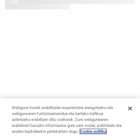
Webgune honek erabiltzaile-esperientzia areagotzeko eta
webgunearen funtzionamendua eta bertako trafikoa
aztertzeko erabiltzen ditu cookieak. Zure webgunearen
erabilerari buruzko informazioa gure sare sozial, publizitate eta
analisi-bazkideekin partekatzen dugu.
Cookie politika