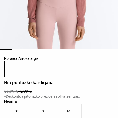
Produktuaren koloreen zerrenda
Kolorea:
Arrosa argia
Rib puntuzko kardigana
35,99 €
12,99 €
*Deskontua jatorrizko prezioari aplikatzen zaio
Produktuaren tailen zerrenda
Neurria
XS
S
M
L