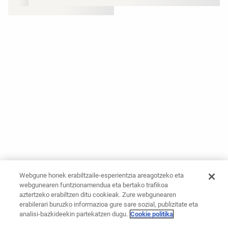
Webgune honek erabiltzaile-esperientzia areagotzeko eta
webgunearen funtzionamendua eta bertako trafikoa
aztertzeko erabiltzen ditu cookieak. Zure webgunearen
erabilerari buruzko informazioa gure sare sozial, publizitate eta
analisi-bazkideekin partekatzen dugu.
Cookie politika