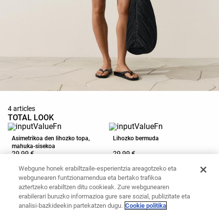
4 articles
TOTAL LOOK
Asimetrikoa den lihozko topa,
Lihozko bermuda
mahuka-sisekoa
29,99 €
29,99 €
Gehitu saskian
Gehitu saskian
Webgune honek erabiltzaile-esperientzia areagotzeko eta
webgunearen funtzionamendua eta bertako trafikoa
aztertzeko erabiltzen ditu cookieak. Zure webgunearen
Nylonezko poltsa piliztatua
Sandalia laua, tirak
erabilerari buruzko informazioa gure sare sozial, publizitate eta
analisi-bazkideekin partekatzen dugu.
Cookie politika
35,99 €
25,99 €