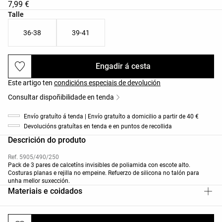
7,99 €
Lista de tallas do produto
Talle
36-38
39-41
Engadir á cesta
Este artigo ten
condicións especiais de devolución
Consultar dispoñibilidade en tenda
Envío gratuíto á tenda | Envío gratuíto a domicilio a partir de 40 €
Devolucións gratuítas en tenda e en puntos de recollida
Descrición do produto
Ref. 5905/490/250
Pack de 3 pares de calcetíns invisibles de poliamida con escote alto.
Costuras planas e rejilla no empeine. Refuerzo de silicona no talón para
unha mellor suxección.
Materiais e coidados