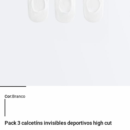
Lista de cores do produto
Cor:
Branco
Pack 3 calcetíns invisibles deportivos high cut