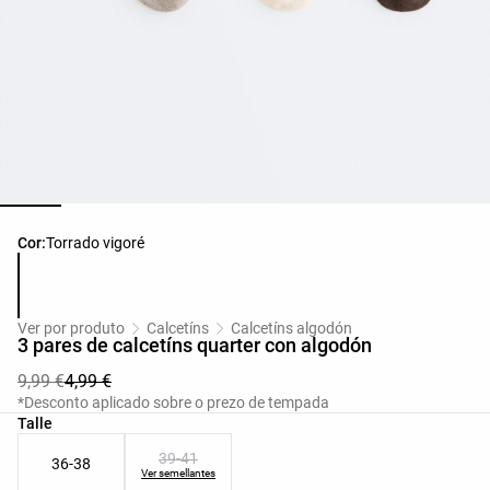
Lista de cores do produto
Cor:
Torrado vigoré
Ver por produto
Calcetíns
Calcetíns algodón
3 pares de calcetíns quarter con algodón
9,99 €
4,99 €
*Desconto aplicado sobre o prezo de tempada
Lista de tallas do produto
Talle
39-41
36-38
Ver semellantes