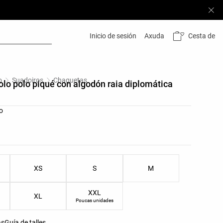
Cesta de
Inicio de sesión
Axuda
o
Suadoiros
Chaquetas
lo polo piqué con algodón raia diplomática
s do produto
o
as do produto
XS
S
M
XXL
XL
Poucas unidades
as
Guía de talles