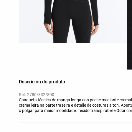
Descrición do produto
Ref. 2780/332/800
Chaqueta técnica de manga longa con peche mediante cremallei
cremalleira na parte traseira e detalle de costuras a ton. Abe
o polgar para maior mobilidade. Tecido transpirábel e Odor cont
de +16º a -1º (actividade moderada), durante un test estanda
camiseta de manga longa e colo alto, pantalóns, roupa interior,