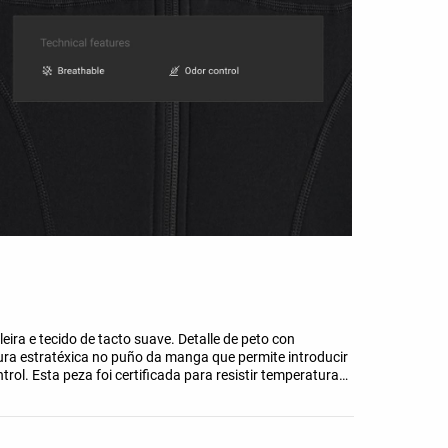
ra e tecido de tacto suave. Detalle de peto con
rtura estratéxica no puño da manga que permite introducir
rol. Esta peza foi certificada para resistir temperaturas
rizado con vento simulado de 0,4 m/s vestindo unha
 calcetíns, zapatos, luvas e un gorro de punto.