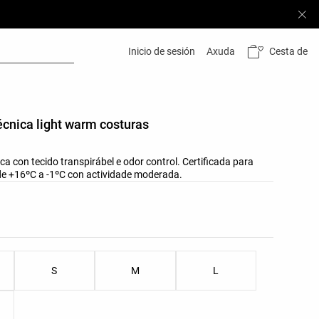
Cesta de
Inicio de sesión
Axuda
cnica light warm costuras
a con tecido transpirábel e odor control. Certificada para
e +16ºC a -1ºC con actividade moderada.
s do produto
as do produto
S
M
L