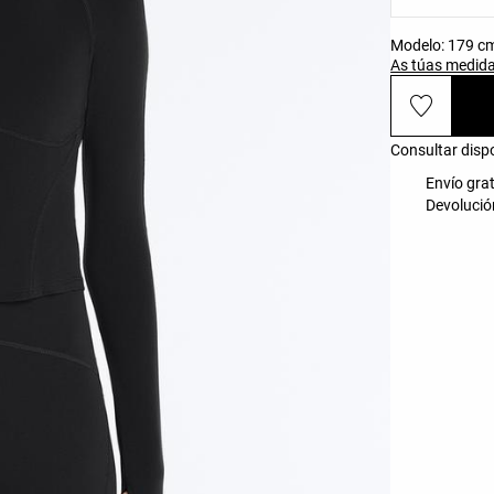
Modelo: 179 cm 
As túas medid
Consultar disp
Envío grat
Devolución