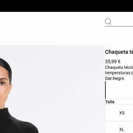
Chaqueta té
35,99 €
Chaqueta técnic
temperaturas d
Lista de core
Cor:
Negro
Lista de tall
Talle
XS
XL