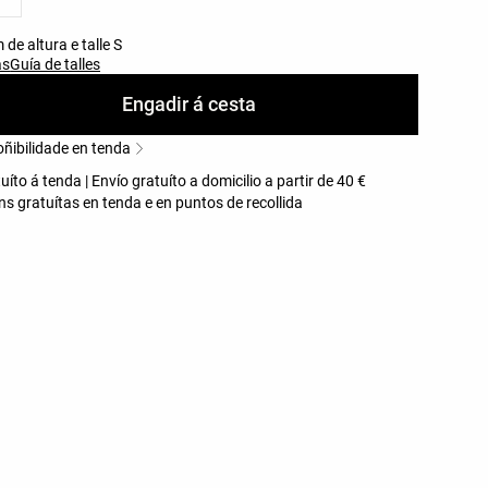
de altura e talle S
as
Guía de talles
Engadir á cesta
oñibilidade en tenda
uíto á tenda | Envío gratuíto a domicilio a partir de 40 €
s gratuítas en tenda e en puntos de recollida